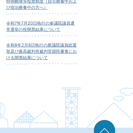
特例郵便等投票制度（自宅療養中およ
び宿泊療養中の方へ）
令和7年7月20日執行の参議院議員通
常選挙の投開票結果について
令和8年2月8日執行の衆議院議員総選
挙及び最高裁判所裁判官国民審査にお
ける開票結果について