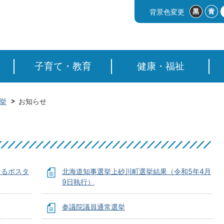
背景色変更
子育て・教育
健康・福祉
挙
お知らせ
けるポスタ
北海道知事選挙上砂川町選挙結果（令和5年4月
9日執行）
参議院議員通常選挙