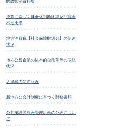
財政状況資料集
決算に基づく健全化判断比率及び資金
不足比率
地方消費税【社会保障財源分】の使途
状況
地方公営企業の抜本的な改革等の取組
状況
入湯税の使途状況
新地方公会計制度に基づく財務書類
公共施設等総合管理計画の公表につい
て