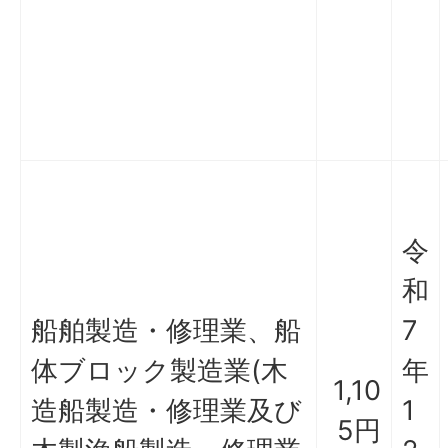
令
和
船舶製造・修理業、船
7
体ブロック製造業(木
年
1,10
造船製造・修理業及び
1
5円