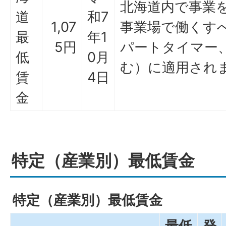
北海道内で事業
道
和7
1,07
事業場で働くす
最
年1
5円
パートタイマー
低
0月
む）に適用され
賃
4日
金
特定（産業別）最低賃金
特定（産業別）最低賃金
最低
発