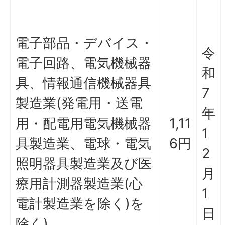
電子部品・デバイス・
令
電子回路、電気機械器
和
具、情報通信機械器具
7
製造業(発電用・送電
年
用・配電用電気機械器
1,11
1
具製造業、電球・電気
6円
2
照明器具製造業及び医
月
療用計測器製造業(心
1
電計製造業を除く)を
日
除く)