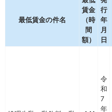
賃金
行
最低賃金の件名
（時
年
間
月
額）
日
令
和
7
年