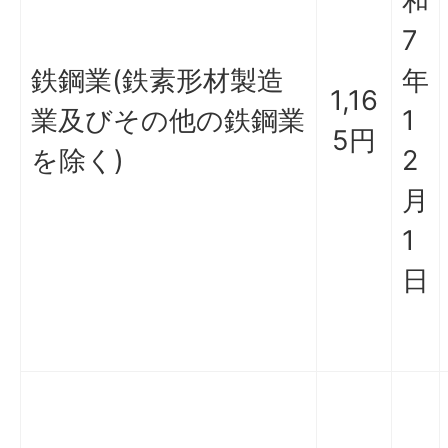
和
7
鉄鋼業(鉄素形材製造
年
1,16
業及びその他の鉄鋼業
1
5円
を除く)
2
月
1
日