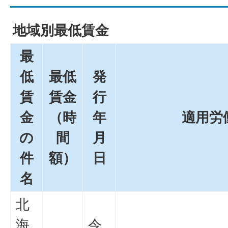
地域別最低賃金
最
低
最低
発
賃
賃金
行
金
（時
年
適用労
の
間
月
件
額）
日
名
北
海
令