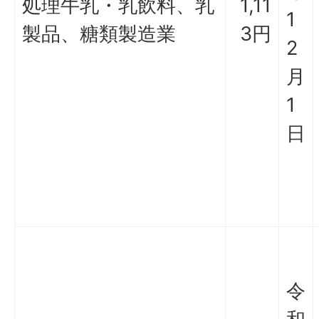
処理牛乳・乳飲料、乳
1,11
1
製品、糖類製造業
3円
2
月
1
日
令