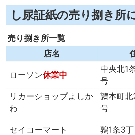
し尿証紙の売り捌き所
売り捌き所一覧
店名
中央北1条
ローソン
休業中
号
リカーショップよしか
鶉本町北
わ
号
セイコーマート
鶉1条3丁